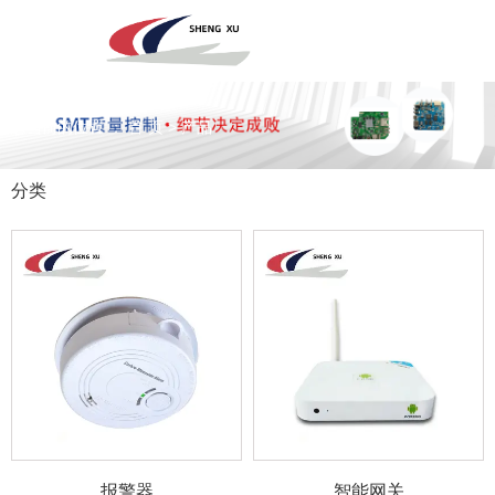
深圳市圣旭电子科技有限公司，主营SMT贴片、DIP插件、组装来料
加工及代工代料PCBA业务！欢迎咨询！
您当前的位置 ： 首 页
>
产品
分类
专注于贴片加工、SMT贴片加工生产
PCBA一站式服务商
全国咨询电话：
报警器
智能网关