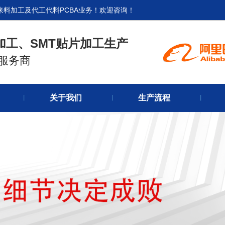
来料加工及代工代料PCBA业务！欢迎咨询！
加工、SMT贴片加工生产
式服务商
官网首
关于我们
生产流程
关于我
丨
丨
丨