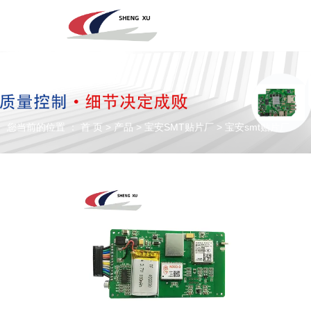
深圳市圣旭电子科技有限公司，主营SMT贴片、DIP插件、组装来料
加工及代工代料PCBA业务！欢迎咨询！
您当前的位置 ： 首 页
>
产品
>
宝安SMT贴片厂
>
宝安smt贴片厂
专注于贴片加工、SMT贴片加工生产
PCBA一站式服务商
全国咨询电话：