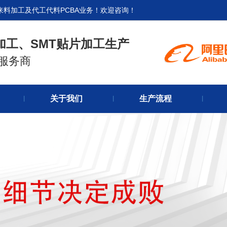
来料加工及代工代料PCBA业务！欢迎咨询！
加工、SMT贴片加工生产
式服务商
官网首
关于我们
生产流程
关于我
丨
丨
丨