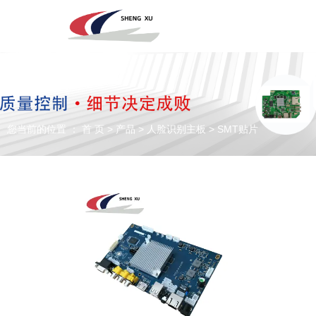
深圳市圣旭电子科技有限公司，主营SMT贴片、DIP插件、组装来料
加工及代工代料PCBA业务！欢迎咨询！
您当前的位置 ： 首 页
>
产品
>
人脸识别主板
>
SMT贴片
专注于贴片加工、SMT贴片加工生产
PCBA一站式服务商
全国咨询电话：