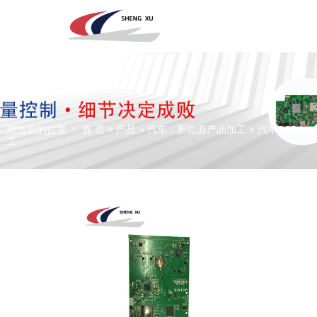
深圳市圣旭电子科技有限公司，主营SMT贴片、DIP插件、组装来料
加工及代工代料PCBA业务！欢迎咨询！
您当前的位置 ： 首 页
>
产品
>
汽车，新能源产品加工
>
汽车PCBA加
专注于贴片加工、SMT贴片加工生产
工
PCBA一站式服务商
全国咨询电话：