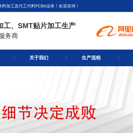
来料加工及代工代料PCBA业务！欢迎咨询！
加工、SMT贴片加工生产
式服务商
官网首
关于我们
生产流程
关于我
丨
丨
丨