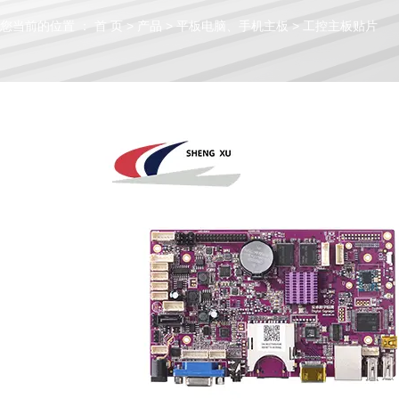
您当前的位置 ： 首 页
>
产品
>
平板电脑、手机主板
>
工控主板贴片