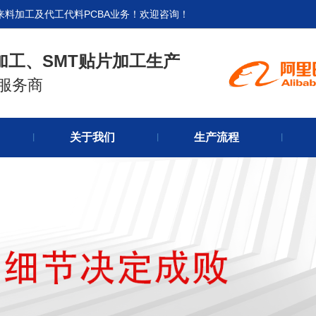
来料加工及代工代料PCBA业务！欢迎咨询！
加工、SMT贴片加工生产
式服务商
官网首
关于我们
生产流程
关于我
丨
丨
丨