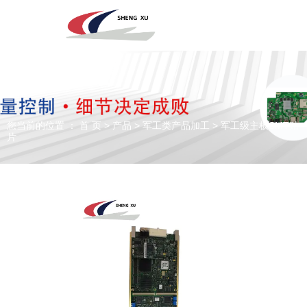
深圳市圣旭电子科技有限公司，主营SMT贴片、DIP插件、组装来料
加工及代工代料PCBA业务！欢迎咨询！
您当前的位置 ： 首 页
>
产品
>
军工类产品加工
>
军工级主板SMT贴
专注于贴片加工、SMT贴片加工生产
片
PCBA一站式服务商
全国咨询电话：