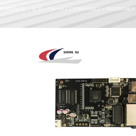
您当前的位置 ： 首 页
>
产品
>
AI人工智能PCBA加工
>
高精度BGA贴片