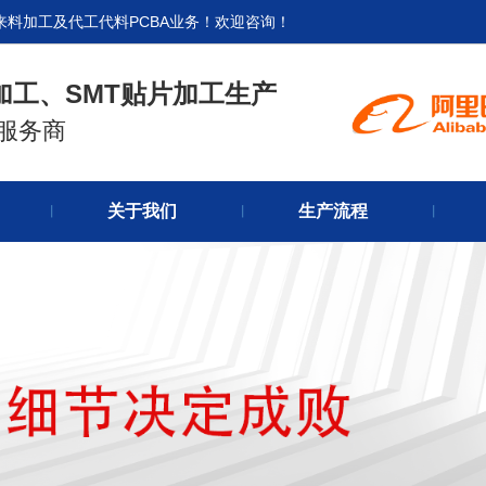
来料加工及代工代料PCBA业务！欢迎咨询！
加工、SMT贴片加工生产
式服务商
官网首
关于我们
生产流程
关于我
丨
丨
丨