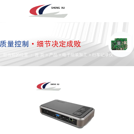
深圳市圣旭电子科技有限公司，主营SMT贴片、DIP插件、组装来料
加工及代工代料PCBA业务！欢迎咨询！
您当前的位置 ： 首 页
>
产品
>
电子组装加工
>
行车记录仪
专注于贴片加工、SMT贴片加工生产
PCBA一站式服务商
全国咨询电话：