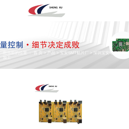
深圳市圣旭电子科技有限公司，主营SMT贴片、DIP插件、组装来料
加工及代工代料PCBA业务！欢迎咨询！
您当前的位置 ： 首 页
>
产品
>
宝安SMT贴片厂
>
深圳宝安电子组装
专注于贴片加工、SMT贴片加工生产
加工
PCBA一站式服务商
全国咨询电话：