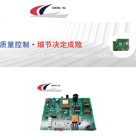
深圳市圣旭电子科技有限公司，主营SMT贴片、DIP插件、组装来料
加工及代工代料PCBA业务！欢迎咨询！
您当前的位置 ： 首 页
>
产品
>
宝安SMT贴片厂
>
电源PCBA
专注于贴片加工、SMT贴片加工生产
PCBA一站式服务商
全国咨询电话：